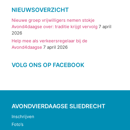
NIEUWSOVERZICHT
Nieuwe groep vrijwilligers nemen stokje
Avond4daagse over: traditie krijgt vervolg
7 april
2026
Help mee als verkeersregelaar bij de
Avond4daagse
7 april 2026
VOLG ONS OP FACEBOOK
AVONDVIERDAAGSE SLIEDRECHT
Inschrijven
Foto’s