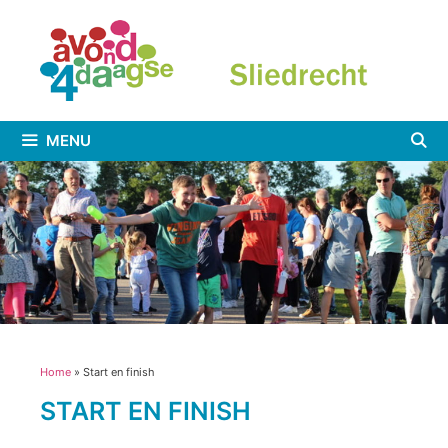
Ga
naar
de
inhoud
MENU
Home
»
Start en finish
START EN FINISH